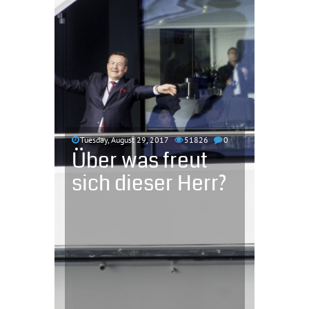
Tuesday, August 29, 2017
51826
0
Über was freut
sich dieser Herr?