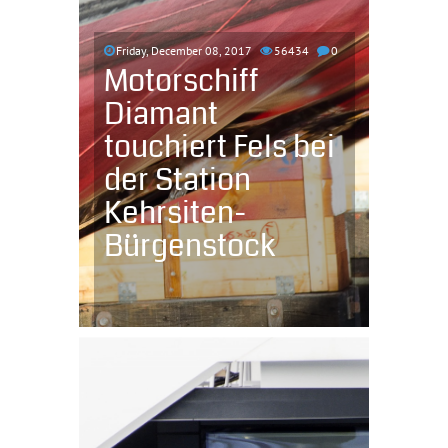
Friday, December 08, 2017
56434
0
Motorschiff
Diamant
touchiert Fels bei
der Station
Kehrsiten-
Bürgenstock