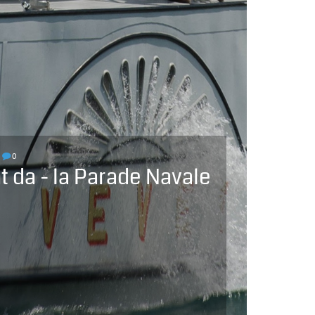
0
t da - la Parade Navale