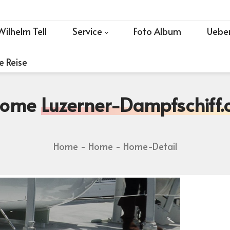
Wilhelm Tell
Service
Foto Album
Ueber
e Reise
Home
Luzerner-Dampfschiff.
Home
Home
Home-Detail