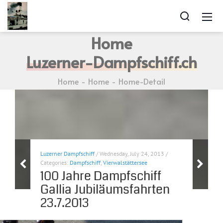
Home
Luzerner-Dampfschiff.ch
Home
Home
Home-Detail
Luzerner Dampfschiff
/ Wednesday, July 24, 2013 /
Categories:
Dampfschiff
,
Vierwalstättersee
100 Jahre Dampfschiff
Gallia Jubiläumsfahrten
23.7.2013