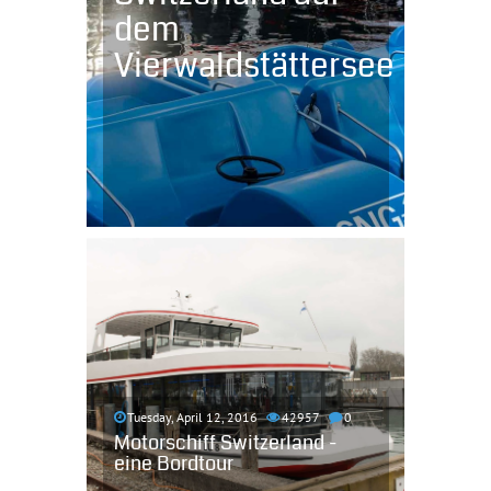
dem
Vierwaldstättersee
Tuesday, April 12, 2016
42957
0
Motorschiff Switzerland -
eine Bordtour