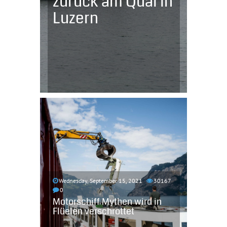
zurück am Quai in
Luzern
Wednesday, September 15, 2021
30167
0
Motorschiff Mythen wird in
Flüelen verschrottet