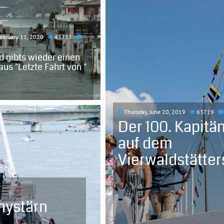
February 11, 2020
43735
d gibts wieder einen
aus "Letzte Fahrt von "
Thursday, June 20, 2019
63719
Der 100. Kapitä
auf dem
Vierwaldstätte
hystärn