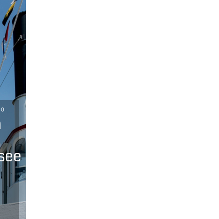
0
n
rsee