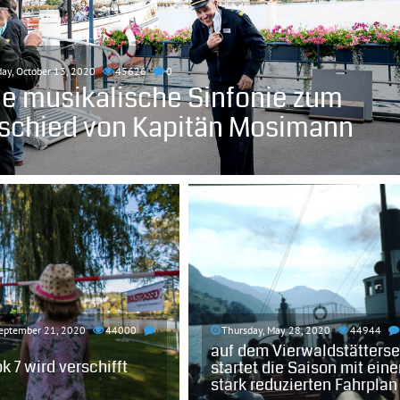
ay, October 13, 2020
45626
0
ne musikalische Sinfonie zum
schied von Kapitän Mosimann
eptember 21, 2020
44000
Thursday, May 28, 2020
44944
auf dem Vierwaldstätters
 7 wird verschifft
startet die Saison mit ein
stark reduzierten Fahrplan