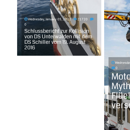
Wednesday, January 05, 2022
21720
0
Schlussbericht zur Kollision
von DS Unterwalden mit dem
DS Schiller vom 19. August
2016
Wednesday
0
Moto
Myth
Flüe
vers