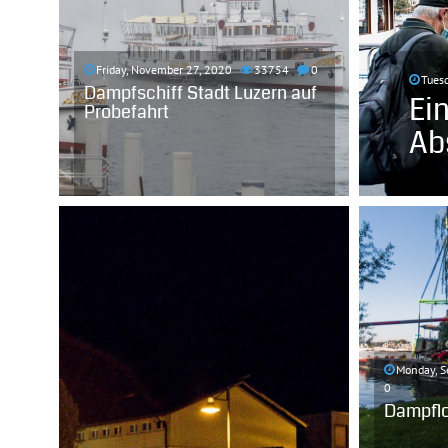
Friday, November 27, 2020
33754
0
Tuesd
Dampfschiff Stadt Luzern auf
Ei
Probefahrt
Ab
Monday, S
0
Dampflok