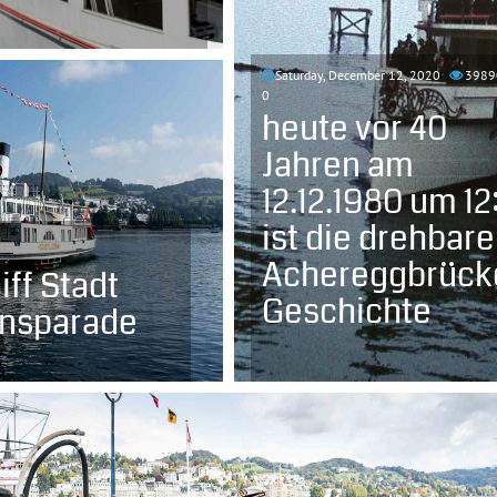
Saturday, December 12, 2020
3989
0
heute vor 40
Jahren am
12.12.1980 um 12
ist die drehbare
Achereggbrück
ff Stadt
Geschichte
ensparade