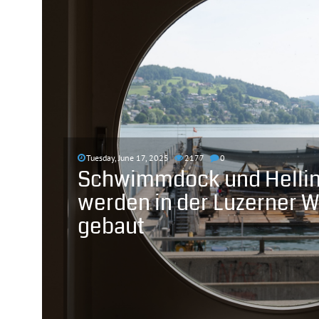
Tuesday, June 17, 2025
2177
0
Schwimmdock und Helli
werden in der Luzerner W
gebaut