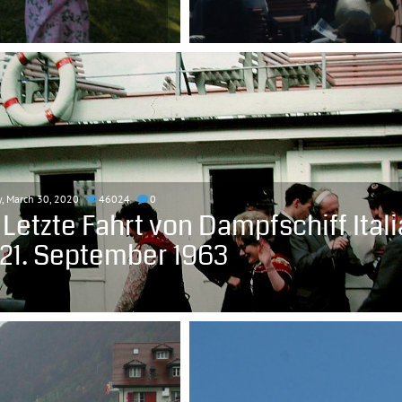
, March 30, 2020
46024
0
 Letzte Fahrt von Dampfschiff Itali
21. September 1963