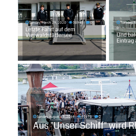
Sunday, March 29, 2020
38943
0
Tuesday, 
Letzte Fahrt auf dem
0
Und bal
Vierwaldstättersee
Eintrag 
Sunday, August 19, 2018
52175
0
Aus "Unser Schiff" wird R