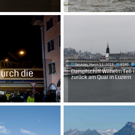
Saturday, March 11, 2023
9390
urch die
Dampfschiff Wilhelm Tell i
zurück am Quai in Luzern