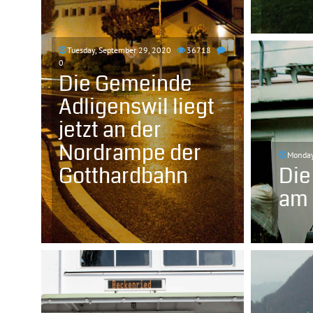
Tuesday, September 29, 2020
36718
0
Die Gemeinde
Adligenswil liegt
jetzt an der
Nordrampe der
Monday
Gotthardbahn
Die
am 