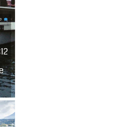
0
:12
e