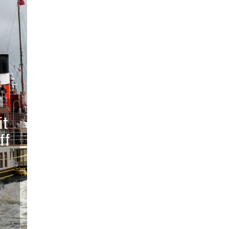
it
ff