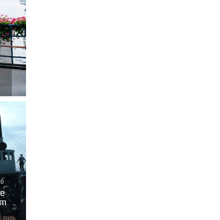
0
ee
em