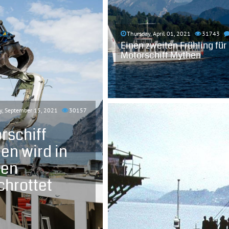
Thursday, April 01, 2021
31743
Einen zweiten Frühling für
Motorschiff Mythen
, September 15, 2021
30157
rschiff
en wird in
len
chrottet