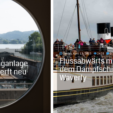
Sunday, April 13, 2025
2428
0
Flussabwärts m
nganlage
dem Dampfschi
erft neu
Waverly