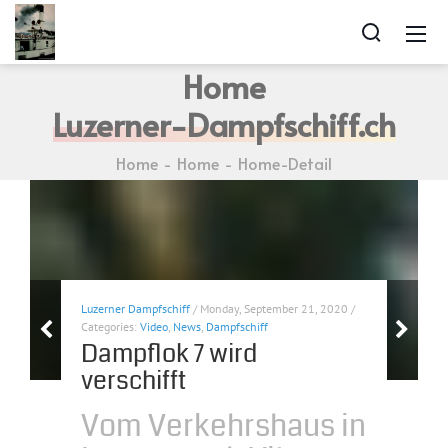
Home
Luzerner-Dampfschiff.ch
Home
Home
Home-Detail
Luzerner Dampfschiff
/ Monday, September 21, 2020 /
Categories:
Video
,
News
,
Dampfschiff
Dampflok 7 wird
verschifft
Vom Verkehrshaus in