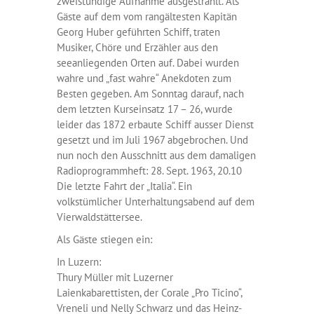
zweistündige Aufnahme ausgestrahlt. Als
Gäste auf dem vom rangältesten Kapitän
Georg Huber geführten Schiff, traten
Musiker, Chöre und Erzähler aus den
seeanliegenden Orten auf. Dabei wurden
wahre und „fast wahre“ Anekdoten zum
Besten gegeben. Am Sonntag darauf, nach
dem letzten Kurseinsatz 17 – 26, wurde
leider das 1872 erbaute Schiff ausser Dienst
gesetzt und im Juli 1967 abgebrochen. Und
nun noch den Ausschnitt aus dem damaligen
Radioprogrammheft: 28. Sept. 1963, 20.10
Die letzte Fahrt der „Italia“. Ein
volkstümlicher Unterhaltungsabend auf dem
Vierwaldstättersee.
Als Gäste stiegen ein:
In Luzern:
Thury Müller mit Luzerner
Laienkabarettisten, der Corale „Pro Ticino“,
Vreneli und Nelly Schwarz und das Heinz-