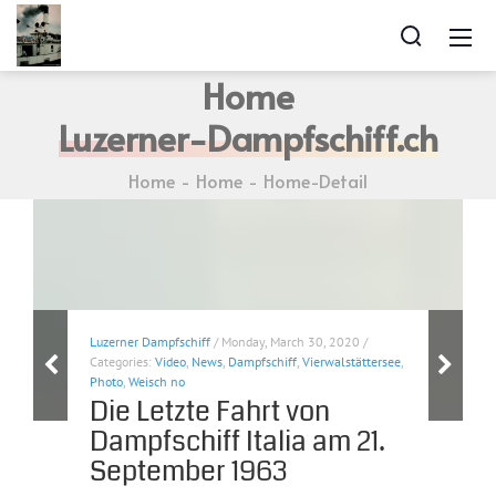
Home
Luzerner-Dampfschiff.ch
Home
Home
Home-Detail
Luzerner Dampfschiff
/ Monday, March 30, 2020 /
Categories:
Video
,
News
,
Dampfschiff
,
Vierwalstättersee
,
Photo
,
Weisch no
Die Letzte Fahrt von
Dampfschiff Italia am 21.
September 1963