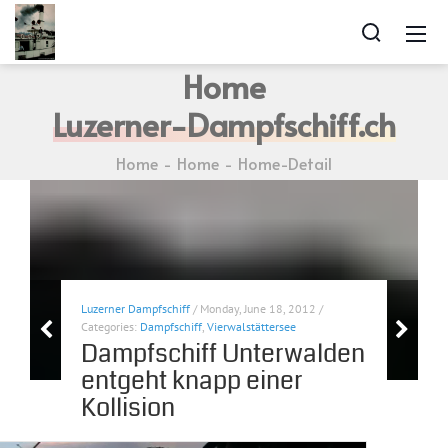
Home
Luzerner-Dampfschiff.ch
Home
Home
Home-Detail
Luzerner Dampfschiff
/ Monday, June 18, 2012 /
Categories:
Dampfschiff
,
Vierwalstättersee
Dampfschiff Unterwalden
entgeht knapp einer
Kollision