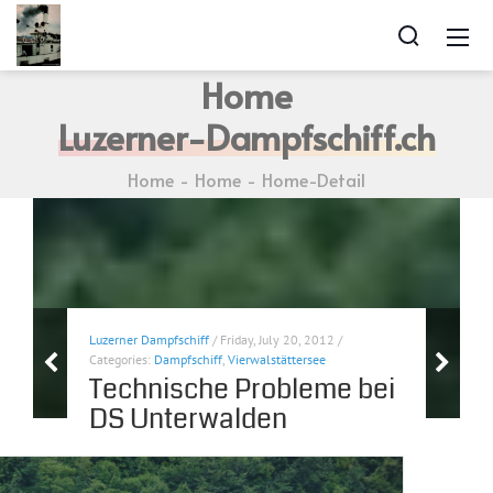
Home
Luzerner-Dampfschiff.ch
Home
Home
Home-Detail
Luzerner Dampfschiff
/ Friday, July 20, 2012 /
Categories:
Dampfschiff
,
Vierwalstättersee
Technische Probleme bei
DS Unterwalden