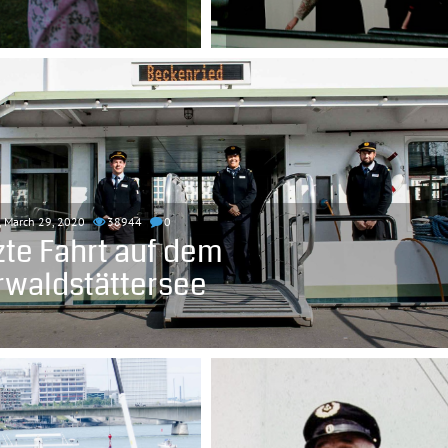
, March 29, 2020
38944
0
zte Fahrt auf dem
rwaldstättersee