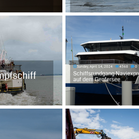
Sunday, April 14, 2024
4368
0
pfschiff
Schiffsrundgang Naviexpr
auf dem Genfersee