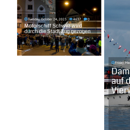
Tuesday, October 24, 2023
4637
0
Motorschiff Schwyz wird
durch die Stadt Zug gezogen
Friday, Ma
Dam
auf 
Vier