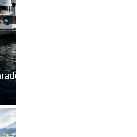
6
rade