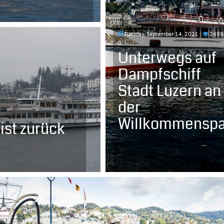
Tuesday, September 14, 2021
2498
0
Unterwegs auf
Dampfschiff
Stadt Luzern an
der
Willkommenspa
ist zurück