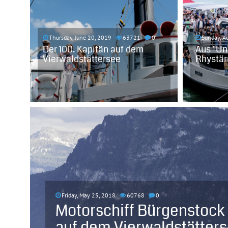
Thursday, June 20, 2019
63721
0
Sunday, A
Der 100. Kapitän auf dem
Aus "Uns
Vierwaldstättersee
Rhystär
Friday, May 25, 2018
60768
0
Motorschiff Bürgenstock 
auf dem Vierwaldstätter