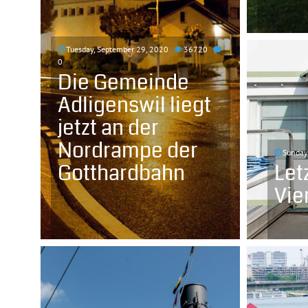
Tuesday, September 29, 2020
36720
0
Die Gemeinde
Adligenswil liegt
jetzt an der
Nordrampe der
Sunday
Gotthardbahn
Let
Vie