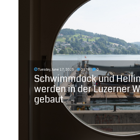
Tuesday, June 17, 2025
2179
0
Schwimmdock und Helli
werden in der Luzerner W
gebaut