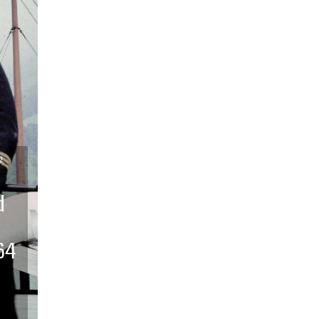
2
d
64