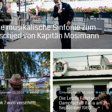
ay, October 13, 2020
45628
0
ne musikalische Sinfonie zum
schied von Kapitän Mosimann
eptember 21, 2020
44001
Monday, March 30, 2020
46025
Die Letzte Fahrt von
 7 wird verschifft
Dampfschiff Italia am 21.
September 1963