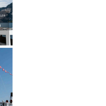
0159
n