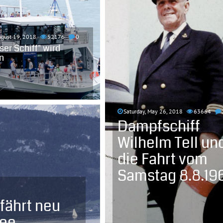
ugust 19, 2018
52176
0
er Schiff" wird
n
Saturday, May 26, 2018
63664
Dampfschiff
Wilhelm Tell un
die Fahrt vom
Samstag 8.8.19
fährt neu
see