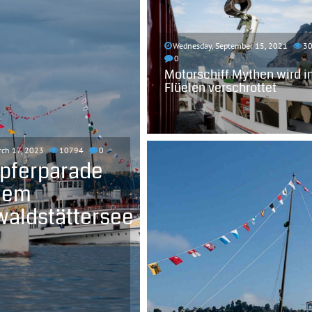
Wednesday, September 15, 2021
3
0
Motorschiff Mythen wird i
Flüelen verschrottet
rch 17, 2023
10794
0
pferparade
dem
waldstättersee