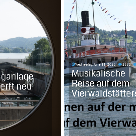
Wednesday, June 11, 2025
2525
Musikalische
nganlage
Reise auf dem
erft neu
Vierwaldstätte