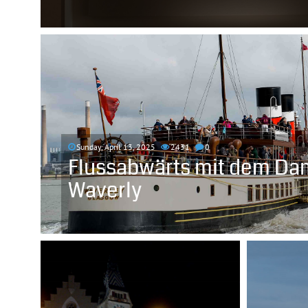
Sunday, April 13, 2025
2431
0
Flussabwärts mit dem Dam
Waverly