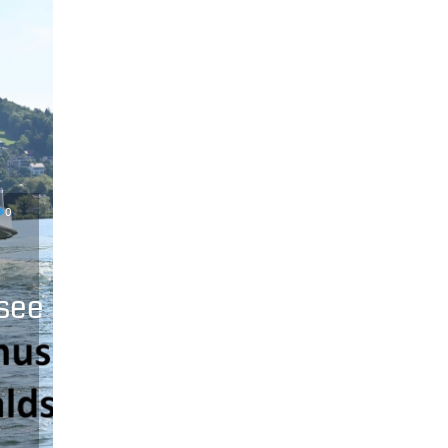
0
rsee