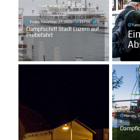
Friday, November 27, 2020
33756
0
Tuesd
Dampfschiff Stadt Luzern auf
Ei
Probefahrt
Ab
Monday, S
0
Dampflok