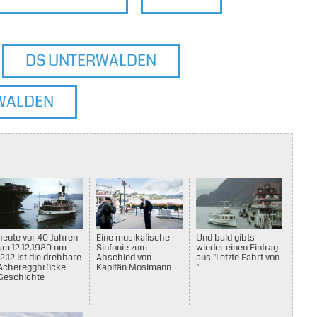
DS UNTERWALDEN
WALDEN
heute vor 40 Jahren
Eine musikalische
Und bald gibts
am 12.12.1980 um
Sinfonie zum
wieder einen Eintrag
12:12 ist die drehbare
Abschied von
aus "Letzte Fahrt von
Achereggbrücke
Kapitän Mosimann
"
Geschichte