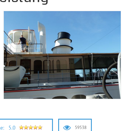
5.0
le:
59538