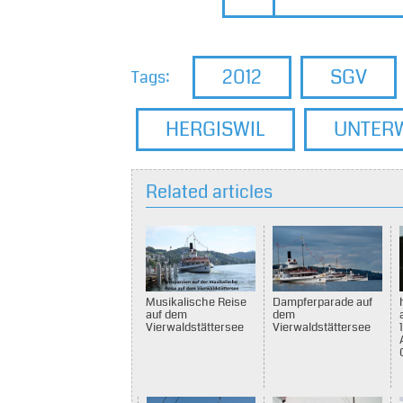
2012
SGV
Tags:
HERGISWIL
UNTER
Related articles
Dampferparade auf
Musikalische Reise
dem
auf dem
Vierwaldstättersee
Vierwaldstättersee