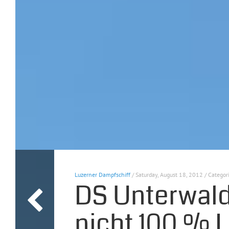
Luzerner Dampfschiff
/ Saturday, August 18, 2012 / Categor
DS Unterwald
nicht 100 % 