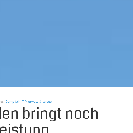
ies:
Dampfschiff
,
Vierwalstättersee
en bringt noch
Leistung