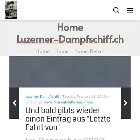
Home
Luzerner-Dampfschiff.ch
Home
Home
Home-Detail
Luzerner Dampfschiff
/ Tuesday, February 11, 2020 /
Categories:
News
,
Vierwalstättersee
,
Photo
Und bald gibts wieder
einen Eintrag aus "Letzte
Fahrt von "