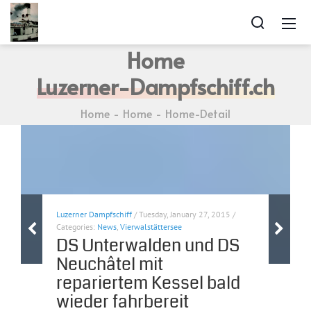
Home
Luzerner-Dampfschiff.ch
Home
Home
Home-Detail
Luzerner Dampfschiff
/ Tuesday, January 27, 2015 /
Categories:
News
,
Vierwalstättersee
DS Unterwalden und DS
Neuchâtel mit
repariertem Kessel bald
wieder fahrbereit