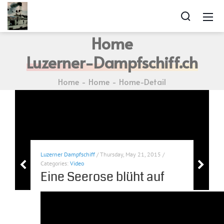
Home
Luzerner-Dampfschiff.ch
Home
Home
Home-Detail
Luzerner Dampfschiff
/ Thursday, May 21, 2015 /
Categories:
Video
Eine Seerose blüht auf